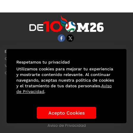
EL UNIVERSAL
Aviso Oportuno
Clase
Obituarios
Respetamos tu privacidad
ViveUSA
Consultas
Utilizamos cookies para mejorar tu experiencia
Confabulario
y mostrarte contenido relevante. Al continuar
navegando, aceptas nuestra política de cookies
y el tratamiento de tus datos personales.
Aviso
de Privacidad
.
Selección Mexicana
Actualidad Mundialista
Historia de los Mundiales
Lo viral
Anécdotas Mundialistas
Acepto Cookies
Las Sedes
Las Figuras
Tendencias
Directorio
Consultas
Aviso de Privacidad