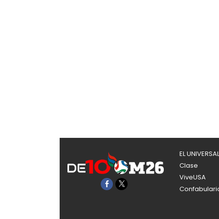
EL UNIVERSA
Clase
ViveUSA
Confabulari