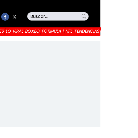
ES
LO VIRAL
BOXEO
FÓRMULA 1
NFL
TENDENCIAS