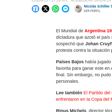
23-JUN-25
/
21:29 hrs.
Actualización
24-JUN-25
Nicolás Schiller 
VER PERFIL
El Mundial de
Argentina 1
dictadura que azotó el paí
sospechó que
Johan Cruyf
protesta contra la situación 
Países Bajos
había jugado 
favorita para ganar este en 
final. Sin embargo, no pudo
personales.
Lee también
El Partido de
enfrentaron en la Copa del
Rinus Michels
, director té