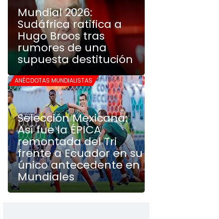
Mundial 2026:
Sudáfrica ratifica a
Hugo Broos tras
rumores de una
supuesta destitución
ANÉCDOTAS MUNDIALISTAS
Selección Mexicana:
Así fue la ÉPICA
remontada del Tri
frente a Ecuador en su
único antecedente en
Mundiales