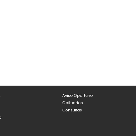
L
Aviso Oportuno
Obituarios
Consultas
o