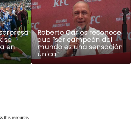
sorpresa
Roberto Carlos reconoce
: se
que “ser campeón del
na en
mundo es una sensación
única”