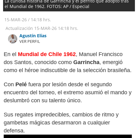
La curiosa historia de Garrincha y el perrito que adoptó tras
el Mundial de 1962. FOTOS: AP / Especial
15-MAR-26
/
14:18 hrs.
Actualización
15-MAR-26
14:18 hrs.
Agustín Elías
VER PERFIL
En el
Mundial de Chile 1962
, Manuel Francisco
dos Santos, conocido como
Garrincha
, emergió
como el héroe indiscutible de la selección brasileña.
Con
Pelé
fuera por lesión desde el segundo
encuentro del torneo, el extremo asumió el mando y
deslumbró con su talento único.
Sus regates impredecibles, cambios de ritmo y
gambetas mágicas desarmaron a cualquier
defensa.