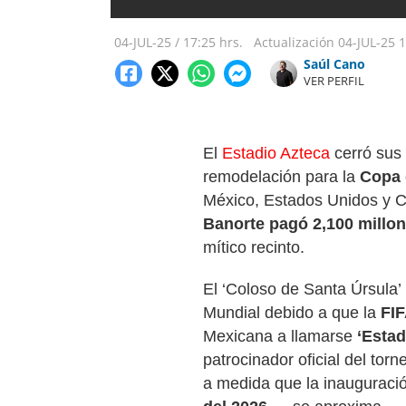
04-JUL-25
/
17:25 hrs.
Actualización
04-JUL-25
1
Saúl Cano
VER PERFIL
El
Estadio Azteca
cerró sus 
remodelación para la
Copa 
México, Estados Unidos y C
Banorte pagó 2,100 millon
mítico recinto.
El ‘Coloso de Santa Úrsula’
Mundial debido a que la
FI
Mexicana a llamarse
‘Estad
patrocinador oficial del to
a medida que la inauguraci