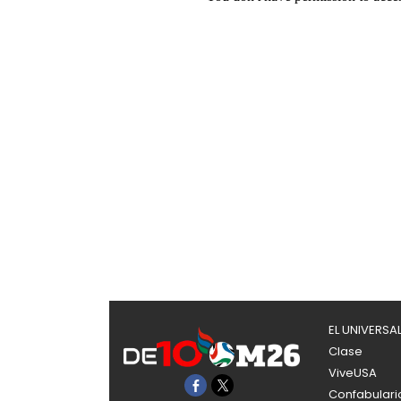
EL UNIVERSA
Clase
ViveUSA
Confabulari