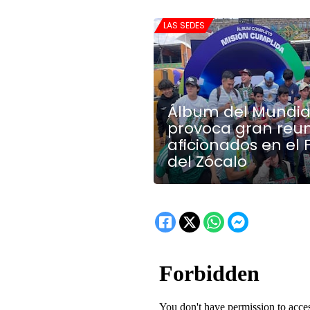
LAS SEDES
Álbum del Mundia
provoca gran reu
aficionados en el 
del Zócalo