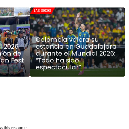
LAS SEDES
Colombia valora su
l 2026
estancia en Guadalajara
nión de
durante el Mundial 2026:
Fan Fest
“Todo ha sido
espectacular”