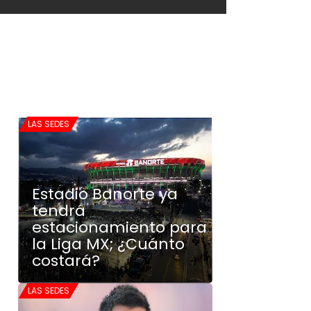
LAS SEDES
Estadio Banorte ya
tendrá
estacionamiento para
la Liga MX; ¿Cuánto
costará?
LAS SEDES