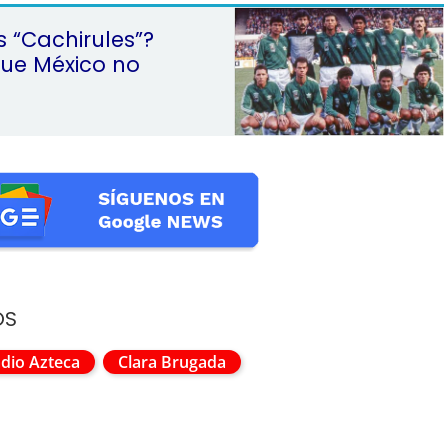
s “Cachirules”?
que México no
OS
adio Azteca
Clara Brugada