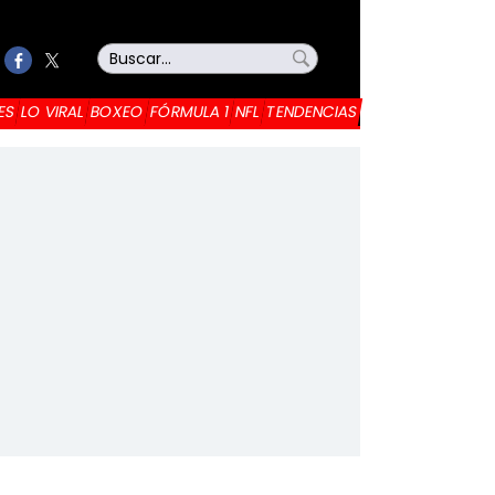
ES
LO VIRAL
BOXEO
FÓRMULA 1
NFL
TENDENCIAS