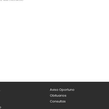
L
Aviso Oportuno
Obituarios
Consultas
o