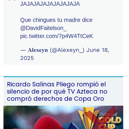
JAJAJAJAJAJAJAJAJA
Que chingues tu madre dice
@DavidFaitelson_
pic.twitter.com/7p4W4TtCeK
— 𝐀𝐥𝐞𝐱𝐞𝐲𝐧 (@Alexeyn_)
June 18,
2025
Ricardo Salinas Pliego rompió el
silencio de por qué TV Azteca no
compró derechos de Copa Oro