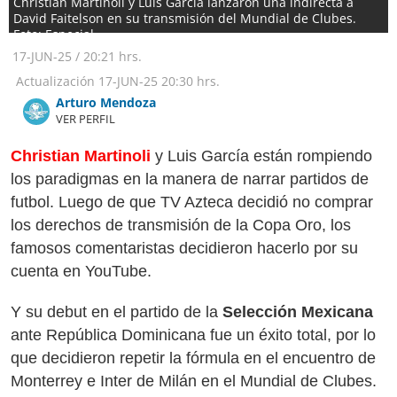
Christian Martinoli y Luis García lanzaron una indirecta a
David Faitelson en su transmisión del Mundial de Clubes.
Foto: Especial
17-JUN-25
/
20:21 hrs.
Actualización
17-JUN-25
20:30 hrs.
Arturo Mendoza
VER PERFIL
Christian Martinoli
y Luis García están rompiendo
los paradigmas en la manera de narrar partidos de
futbol. Luego de que TV Azteca decidió no comprar
los derechos de transmisión de la Copa Oro, los
famosos comentaristas decidieron hacerlo por su
cuenta en YouTube.
Y su debut en el partido de la
Selección Mexicana
ante República Dominicana fue un éxito total, por lo
que decidieron repetir la fórmula en el encuentro de
Monterrey e Inter de Milán en el Mundial de Clubes.