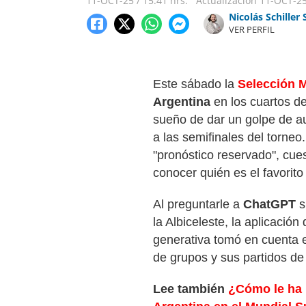
11-OCT-25
/
15:41 hrs.
Actualización
11-OCT-2
Nicolás Schiller 
VER PERFIL
Este sábado la
Selección 
Argentina
en los cuartos de
sueño de dar un golpe de au
a las semifinales del torne
"pronóstico reservado", cue
conocer quién es el favorito
Al preguntarle a
ChatGPT
s
la Albiceleste, la aplicación 
generativa tomó en cuenta 
de grupos y sus partidos de 
Lee también
¿Cómo le ha 