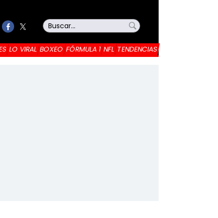
ES
LO VIRAL
BOXEO
FÓRMULA 1
NFL
TENDENCIAS