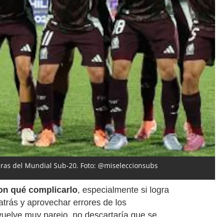
guras del Mundial Sub-20. Foto: @miseleccionsubs
on qué complicarlo
, especialmente si logra
atrás y aprovechar errores de los
 vuelve muy parejo, no descartaría que se