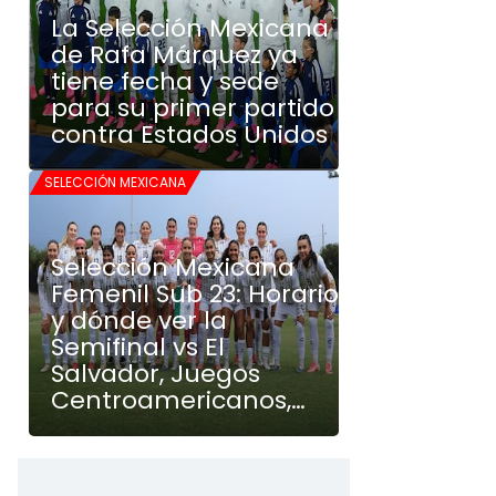
La Selección Mexicana
de Rafa Márquez ya
tiene fecha y sede
para su primer partido
contra Estados Unidos
SELECCIÓN MEXICANA
Selección Mexicana
Femenil Sub 23: Horario
y dónde ver la
Semifinal vs El
Salvador, Juegos
Centroamericanos,
HOY