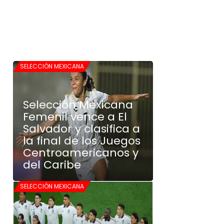
SELECCIÓN MEXICANA
Selección Mexicana
Femenil vence a El
Salvador y clasifica a
la final de los Juegos
Centroamericanos y
del Caribe
SELECCIÓN MEXICANA