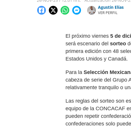
26-NOV-25
/
12:01 hrs.
Actualización
26-NOV-2
Agustín Elías
VER PERFIL
El próximo viernes
5 de di
será escenario del
sorteo
de
primera edición con 48 selec
Estados Unidos y Canadá.
Para la
Selección Mexican
cabeza de serie del Grupo A,
relativamente tranquilo o una
Las reglas del sorteo son es
equipo de la CONCACAF en 
pueden repetir confederació
confederaciones solo puede