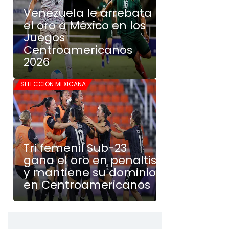
Venezuela le arrebata
el oro a México en los
Juegos
Centroamericanos
2026
SELECCIÓN MEXICANA
Tri femenil Sub-23
gana el oro en penaltis
y mantiene su dominio
en Centroamericanos