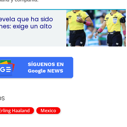
evela que ha sido
nes: exige un alto
OS
Erling Haaland
Mexico