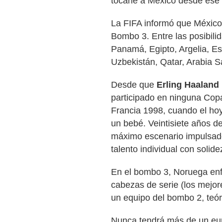
tocarle a México desde ese
La FIFA informó que México 
Bombo 3. Entre las posibil
Panamá, Egipto, Argelia, Es
Uzbekistán, Qatar, Arabia S
Desde que
Erling Haaland
participado en ninguna Copa
Francia 1998, cuando el ho
un bebé. Veintisiete años d
máximo escenario impulsad
talento individual con solide
En el bombo 3, Noruega enf
cabezas de serie (los mejore
un equipo del bombo 2, teó
Nunca tendrá más de un eu