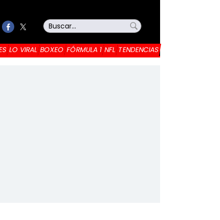
ES
LO VIRAL
BOXEO
FÓRMULA 1
NFL
TENDENCIAS