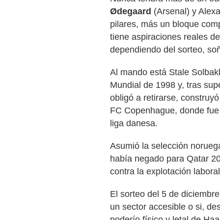
Ødegaard
(Arsenal) y Alexa
pilares, más un bloque comp
tiene aspiraciones reales de
dependiendo del sorteo, so
Al mando está Stale Solbak
Mundial de 1998 y, tras sup
obligó a retirarse, constru
FC Copenhague, donde fue el
liga danesa.
Asumió la selección noruega 
había negado para Qatar 20
contra la explotación labora
El sorteo del 5 de diciembre d
un sector accesible o si, de
poderío físico y letal de Ha