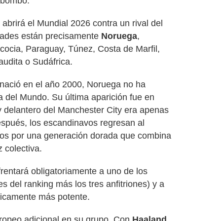
 bombo.
abrirá el Mundial 2026 contra un rival del
idades están precisamente
Noruega
,
cocia, Paraguay, Túnez, Costa de Marfil,
audita o Sudáfrica.
nació en el año 2000, Noruega no ha
 del Mundo. Su última aparición fue en
y delantero del Manchester City era apenas
espués, los escandinavos regresan al
os por una generación dorada que combina
z colectiva.
rentará obligatoriamente a uno de los
s del ranking más los tres anfitriones) y a
ricamente más potente.
ropeo adicional en su grupo. Con
Haaland,