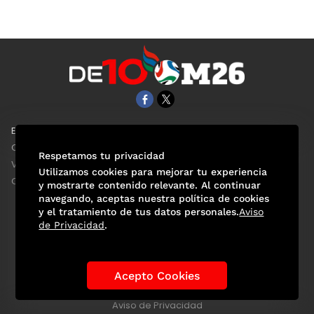
EL UNIVERSAL
Aviso Oportuno
Clase
Obituarios
Respetamos tu privacidad
ViveUSA
Consultas
Utilizamos cookies para mejorar tu experiencia
Confabulario
y mostrarte contenido relevante. Al continuar
navegando, aceptas nuestra política de cookies
y el tratamiento de tus datos personales.
Aviso
de Privacidad
.
Selección Mexicana
Actualidad Mundialista
Historia de los Mundiales
Lo viral
Anécdotas Mundialistas
Acepto Cookies
Las Sedes
Las Figuras
Tendencias
Directorio
Consultas
Aviso de Privacidad