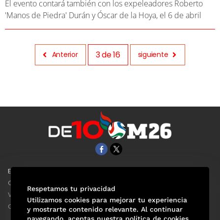
El evento contará también con los expeleadores Roberto
'Manos de Piedra' Durán y Óscar de la Hoya, el 6 de abril
3
de
16
Anterior
siguiente
EL UNIVERSAL
Aviso Oportuno
Clase
Obituarios
Respetamos tu privacidad
ViveUSA
Consultas
Utilizamos cookies para mejorar tu experiencia
Confabulario
y mostrarte contenido relevante. Al continuar
navegando, aceptas nuestra política de cookies