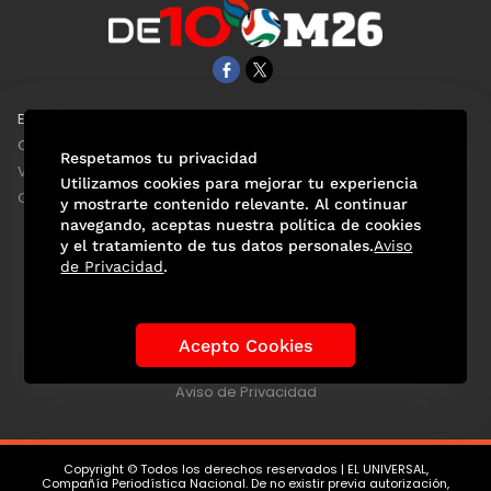
EL UNIVERSAL
Aviso Oportuno
Clase
Obituarios
Respetamos tu privacidad
ViveUSA
Consultas
Utilizamos cookies para mejorar tu experiencia
Confabulario
y mostrarte contenido relevante. Al continuar
navegando, aceptas nuestra política de cookies
y el tratamiento de tus datos personales.
Aviso
de Privacidad
.
Selección Mexicana
Actualidad Mundialista
Historia de los Mundiales
Lo viral
Anécdotas Mundialistas
Acepto Cookies
Las Sedes
Las Figuras
Tendencias
Directorio
Consultas
Aviso de Privacidad
Copyright © Todos los derechos reservados | EL UNIVERSAL,
Compañía Periodística Nacional. De no existir previa autorización,