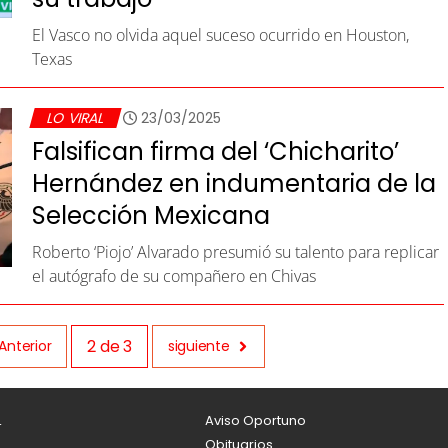
El Vasco no olvida aquel suceso ocurrido en Houston,
Texas
LO VIRAL
23/03/2025
Falsifican firma del ‘Chicharito’
Hernández en indumentaria de la
Selección Mexicana
Roberto ‘Piojo’ Alvarado presumió su talento para replicar
el autógrafo de su compañero en Chivas
2
de
3
Anterior
siguiente
L
Aviso Oportuno
Obituarios