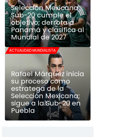
Selección Mexicana
Sub-20 cumple el
objetivo; derrota a
Panamá y clasifica al
Mundial de 2027
ACTUALIDAD MUNDIALISTA
Rafael Márquez inicia
su proceso como
estratega de la
Selección Mexicana;
sigue a la Sub-20 en
Puebla