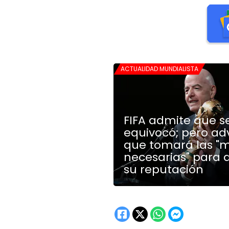
ACTUALIDAD MUNDIALISTA
FIFA admite que s
equivocó; pero ad
que tomará las "
necesarias" para 
su reputación