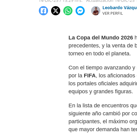
14-DIC-25
/
15:29 hrs.
Actualización
14-DIC-25
Leobardo Vázqu
VER PERFIL
La Copa del Mundo 2026
h
precedentes, y la venta de b
torneo en todo el planeta.
Con el tiempo avanzando y e
por la
FIFA
, los aficionado
los portales oficiales adquir
equipos y grandes figuras.
En la lista de encuentros qu
siguiente año cambió por c
participantes, el máximo org
que mayor demanda han ten