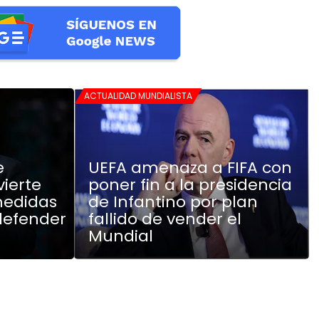
ACTUALIDAD MUNDIALISTA
e
UEFA amenaza a FIFA con
vierte
poner fin a la presidencia
medidas
de Infantino por plan
defender
fallido de vender el
Mundial