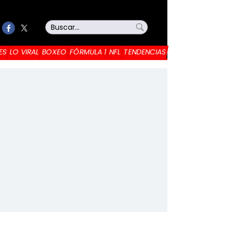
ES
LO VIRAL
BOXEO
FÓRMULA 1
NFL
TENDENCIAS