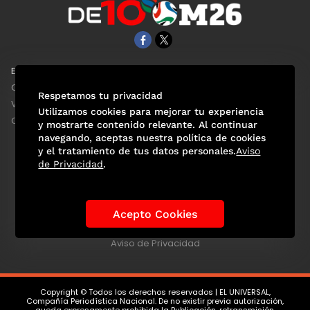
EL UNIVERSAL
Aviso Oportuno
Clase
Obituarios
Respetamos tu privacidad
ViveUSA
Consultas
Utilizamos cookies para mejorar tu experiencia
Confabulario
y mostrarte contenido relevante. Al continuar
navegando, aceptas nuestra política de cookies
y el tratamiento de tus datos personales.
Aviso
de Privacidad
.
Selección Mexicana
Actualidad Mundialista
Historia de los Mundiales
Lo viral
Anécdotas Mundialistas
Acepto Cookies
Las Sedes
Las Figuras
Tendencias
Directorio
Consultas
Aviso de Privacidad
Copyright © Todos los derechos reservados | EL UNIVERSAL,
Compañía Periodística Nacional. De no existir previa autorización,