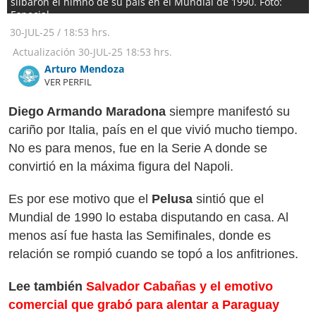
silbaron el himno de su país en el Mundial de 1990. Foto:
Especial
30-JUL-25
/
18:53 hrs.
Actualización
30-JUL-25
18:53 hrs.
Arturo Mendoza
VER PERFIL
Diego Armando Maradona
siempre manifestó su
cariño por Italia, país en el que vivió mucho tiempo.
No es para menos, fue en la Serie A donde se
convirtió en la máxima figura del Napoli.
Es por ese motivo que el
Pelusa
sintió que el
Mundial de 1990 lo estaba disputando en casa. Al
menos así fue hasta las Semifinales, donde es
relación se rompió cuando se topó a los anfitriones.
Lee también
Salvador Cabañas y el emotivo
comercial que grabó para alentar a Paraguay