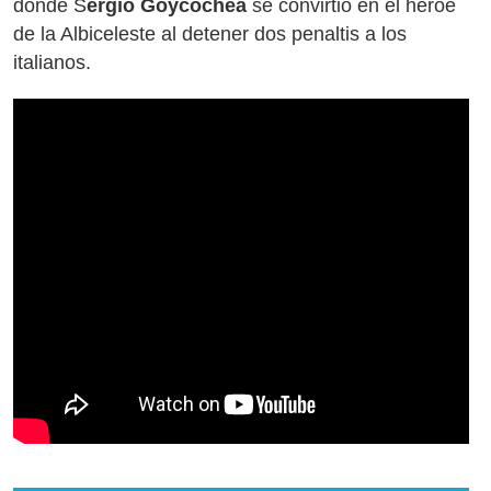
donde S
ergio Goycochea
se convirtió en el héroe
de la Albiceleste al detener dos penaltis a los
italianos.