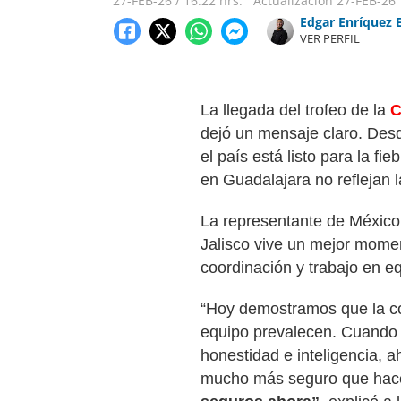
27-FEB-26
/
16:22 hrs.
Actualización
27-FEB-26
Edgar Enríquez 
VER PERFIL
La llegada del trofeo de la
C
dejó un mensaje claro. Desd
el país está listo para la fi
en Guadalajara no reflejan l
La representante de México
Jalisco vive un mejor mome
coordinación y trabajo en e
“Hoy demostramos que la com
equipo prevalecen. Cuando 
honestidad e inteligencia, a
mucho más seguro que hac