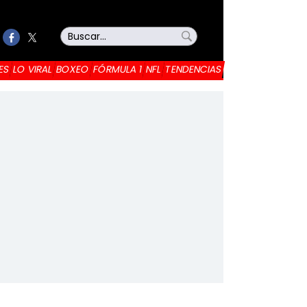
ES
LO VIRAL
BOXEO
FÓRMULA 1
NFL
TENDENCIAS