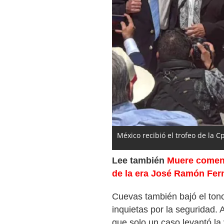
México recibió el trofeo de la 
Lee también
Muere coment
de la era José Ramón Fer
Cuevas también bajó el tono
inquietas por la seguridad.
que solo un caso levantó la