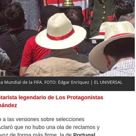
Cpa Mundial de la FIFA. FOTO: Édgar Enríquez | EL UNIVERSAL
arista legendario de Los Protagonistas
nández
 a las versiones sobre selecciones
 Aclaró que no hubo una ola de reclamos y
 voz de forma más firme, la de
Portugal
.