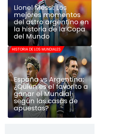
Lionel Messi: Los
mejores momentos
del astro argentino en
la historia de la Copa
del Mundo
HISTORIA DE LOS MUNDIALES
España vs Argentina:
¿Quién es el favorito a
ganar el Mundial
según las casas de
apuestas?