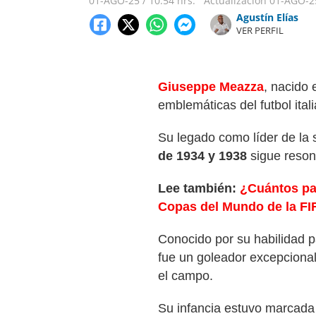
01-AGO-25
/
10:54 hrs.
Actualización
01-AGO-2
Agustín Elías
VER PERFIL
Giuseppe Meazza
, nacido 
emblemáticas del futbol ital
Su legado como líder de la 
de 1934 y 1938
sigue resona
Lee también:
¿Cuántos pa
Copas del Mundo de la FI
Conocido por su habilidad p
fue un goleador excepcional,
el campo.
Su infancia estuvo marcada 