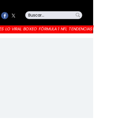
ES
LO VIRAL
BOXEO
FÓRMULA 1
NFL
TENDENCIAS