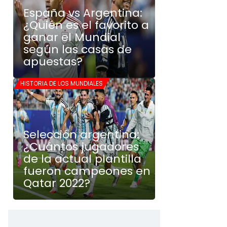
España vs Argentina:
¿Quién es el favorito a
ganar el Mundial
según las casas de
apuestas?
HISTORIA DE LOS MUNDIALES
Selección argentina:
¿Cuántos jugadores
de la actual plantilla
fueron campeones en
Qatar 2022?