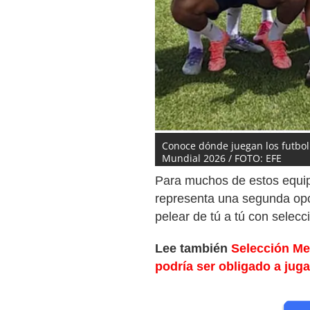
Conoce dónde juegan los futboli
Mundial 2026 / FOTO: EFE
Para muchos de estos equipos
representa una segunda op
pelear de tú a tú con selec
Lee también
Selección Mex
podría ser obligado a juga