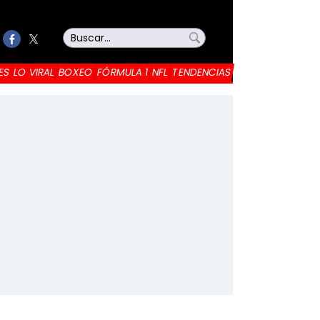
ES
LO VIRAL
BOXEO
FÓRMULA 1
NFL
TENDENCIAS