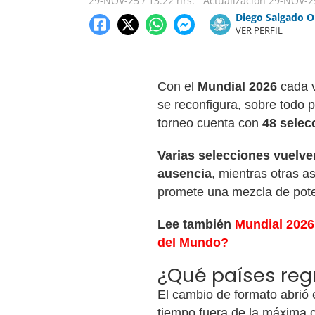
29-NOV-25
/
13:22 hrs.
Actualización
29-NOV-2
Diego Salgado O
VER PERFIL
Con el
Mundial 2026
cada v
se reconfigura, sobre todo p
torneo cuenta con
48 selec
Varias selecciones vuelve
ausencia
, mientras otras a
promete una mezcla de poten
Lee también
Mundial 2026
del Mundo?
¿Qué países reg
El cambio de formato abrió
tiempo fuera de la máxima c