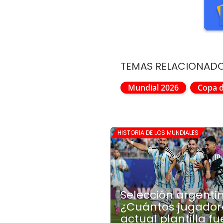
TEMAS RELACIONAD
Mundial 2026
Copa 
HISTORIA DE LOS MUNDIALES
Selección argenti
¿Cuántos jugadore
actual plantilla f