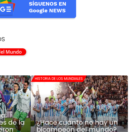
OS
del Mundo
HISTORIA DE LOS MUNDIALES
na:
s de la
¿Hace cuánto no hay un
ueron
bicampeón del mundo?