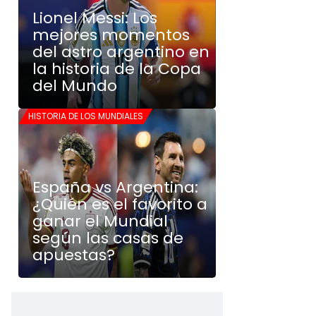
Lionel Messi: Los
mejores momentos
del astro argentino en
la historia de la Copa
del Mundo
HISTORIA DE LOS MUNDIALES
España vs Argentina:
¿Quién es el favorito a
ganar el Mundial
según las casas de
apuestas?