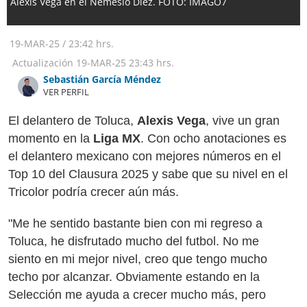
Alexis Vega en el Nemesio Díez. FOTO: IMAGO7
19-MAR-25
/
23:42 hrs.
Actualización
19-MAR-25
23:43 hrs.
Sebastián García Méndez
VER PERFIL
El delantero de Toluca,
Alexis Vega
, vive un gran
momento en la
Liga MX
. Con ocho anotaciones es
el delantero mexicano con mejores números en el
Top 10 del Clausura 2025 y sabe que su nivel en el
Tricolor podría crecer aún más.
"Me he sentido bastante bien con mi regreso a
Toluca, he disfrutado mucho del futbol. No me
siento en mi mejor nivel, creo que tengo mucho
techo por alcanzar. Obviamente estando en la
Selección me ayuda a crecer mucho más, pero