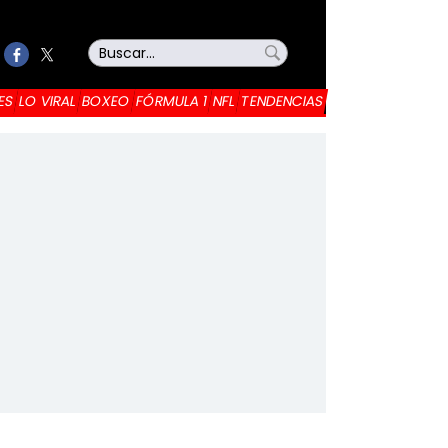
ES
LO VIRAL
BOXEO
FÓRMULA 1
NFL
TENDENCIAS