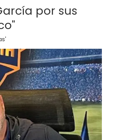
 García por sus
co"
as'