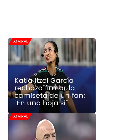
LO VIRAL
Katia Itzel García
rechaza firmar la
camiseta de un fan:
"En una hoja sí"
LO VIRAL