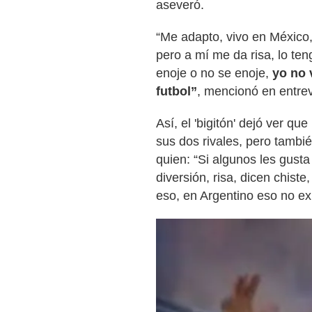
aseveró.
“Me adapto, vivo en México,
pero a mí me da risa, lo te
enoje o no se enoje,
yo no 
futbol”
, mencionó en entre
Así, el 'bigitón' dejó ver qu
sus dos rivales, pero tambi
quien: “Si algunos les gust
diversión, risa, dicen chist
eso, en Argentino eso no exi