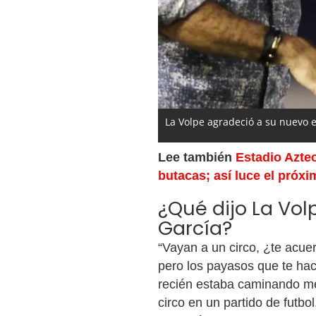
La Volpe agradeció a su nuevo e
Lee también
Estadio Aztec
butacas; así luce el próx
¿Qué dijo La Volp
García?
“Vayan a un circo, ¿te acue
pero los payasos que te hac
recién estaba caminando me 
circo en un partido de futbol