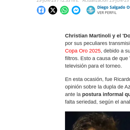
23-JUN-25
/
12:33 hrs.
Actualización
23-JUN-25
Diego Salgado O
VER PERFIL
Christian Martinoli y el 'D
por sus peculiares transmis
Copa Oro 2025
, debido a s
filtros. Esto a causa de que
televisión para el torneo.
En esta ocasión, fue Ricard
opinión sobre la dupla de Az
ante la
postura informal qu
falta seriedad, según el anal