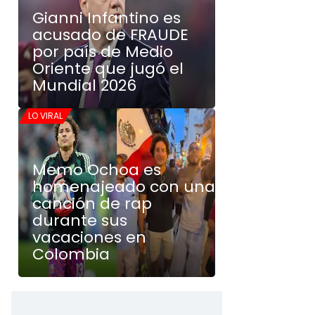
Gianni Infantino es
acusado de FRAUDE
por país de Medio
Oriente que jugó el
Mundial 2026
LO VIRAL
Memo Ochoa es
homenajeado con una
canción de rap
durante sus
vacaciones en
Colombia