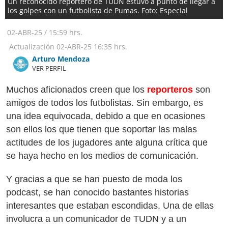
Un reconocido reportero de TUDN estuvo a punto de llegar a
los golpes con un futbolista de Pumas. Foto: Especial
02-ABR-25
/
15:59 hrs.
Actualización
02-ABR-25
16:35 hrs.
Arturo Mendoza
VER PERFIL
Muchos aficionados creen que los
reporteros
son
amigos de todos los futbolistas. Sin embargo, es
una idea equivocada, debido a que en ocasiones
son ellos los que tienen que soportar las malas
actitudes de los jugadores ante alguna crítica que
se haya hecho en los medios de comunicación.
Y gracias a que se han puesto de moda los
podcast, se han conocido bastantes historias
interesantes que estaban escondidas. Una de ellas
involucra a un comunicador de TUDN y a un