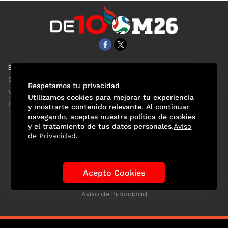
EL UNIVERSAL
Aviso Oportuno
Clase
Obituarios
Respetamos tu privacidad
ViveUSA
Consultas
Utilizamos cookies para mejorar tu experiencia
Confabulario
y mostrarte contenido relevante. Al continuar
navegando, aceptas nuestra política de cookies
y el tratamiento de tus datos personales.
Aviso
de Privacidad
.
Selección Mexicana
Actualidad Mundialista
Historia de los Mundiales
Lo viral
Anécdotas Mundialistas
Acepto Cookies
Las Sedes
Las Figuras
Tendencias
Directorio
Consultas
Aviso de Privacidad