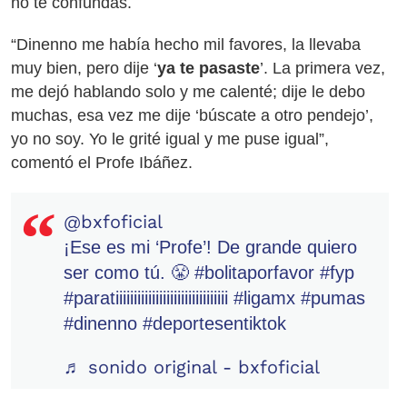
no te confundas.
“Dinenno me había hecho mil favores, la llevaba
muy bien, pero dije ‘
ya te pasaste
’. La primera vez,
me dejó hablando solo y me calenté; dije le debo
muchas, esa vez me dije ‘búscate a otro pendejo’,
yo no soy. Yo le grité igual y me puse igual”,
comentó el Profe Ibáñez.
@bxfoficial
¡Ese es mi ‘Profe’! De grande quiero
ser como tú. 😤
#bolitaporfavor
#fyp
#paratiiiiiiiiiiiiiiiiiiiiiiiiiiiiiii
#ligamx
#pumas
#dinenno
#deportesentiktok
♬ sonido original - bxfoficial