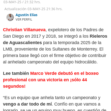
03-MAY-25
/
21:32 hrs.
Actualización
03-MAY-25
21:36 hrs.
Agustín Elías
VER PERFIL
Christian Villanueva
, expelotero de los Padres de
San Diego en 2017 y 2018, se integró a los
Rieleros
de Aguascalientes
para la temporada 2025 de la
LMB, proveniente de los Sultanes de Monterrey. El
primera base llegó con el firme objetivo de contribuir
al anhelado campeonato del equipo hidrocálido.
Lee también
Marco Verde debutó en el boxeo
profesional con una victoria en ¡sólo 44
segundos!
“Es un equipo que anhela tanto un campeonato y
vengo a dar todo de mí
. Confío en que vamos a
lograrlo, se ve un equipo muy bueno, es cuestión de