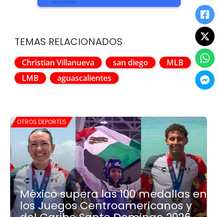
TEMAS RELACIONADOS
Christian Villanueva
san diego
MLB
LMB
aguascalientes
OTROS DEPORTES
México supera las 100 medallas en
los Juegos Centroamericanos y