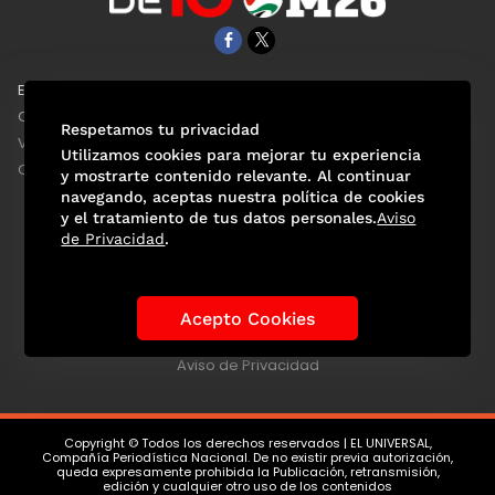
EL UNIVERSAL
Aviso Oportuno
Clase
Obituarios
Respetamos tu privacidad
ViveUSA
Consultas
Utilizamos cookies para mejorar tu experiencia
Confabulario
y mostrarte contenido relevante. Al continuar
navegando, aceptas nuestra política de cookies
y el tratamiento de tus datos personales.
Aviso
de Privacidad
.
Selección Mexicana
Actualidad Mundialista
Historia de los Mundiales
Lo viral
Anécdotas Mundialistas
Acepto Cookies
Las Sedes
Las Figuras
Tendencias
Directorio
Consultas
Aviso de Privacidad
Copyright © Todos los derechos reservados | EL UNIVERSAL,
Compañía Periodística Nacional. De no existir previa autorización,
queda expresamente prohibida la Publicación, retransmisión,
edición y cualquier otro uso de los contenidos