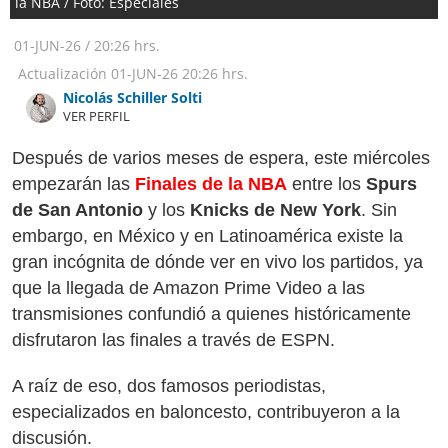
la NBA / Foto: Especiales
01-JUN-26
/
20:26 hrs.
Actualización
01-JUN-26
20:26 hrs.
Nicolás Schiller Solti
VER PERFIL
Después de varios meses de espera, este miércoles
empezarán las
Finales de la NBA
entre los
Spurs
de San Antonio
y los
Knicks de New York
. Sin
embargo, en México y en Latinoamérica existe la
gran incógnita de dónde ver en vivo los partidos, ya
que la llegada de Amazon Prime Video a las
transmisiones confundió a quienes históricamente
disfrutaron las finales a través de ESPN.
A raíz de eso, dos famosos periodistas,
especializados en baloncesto, contribuyeron a la
discusión.