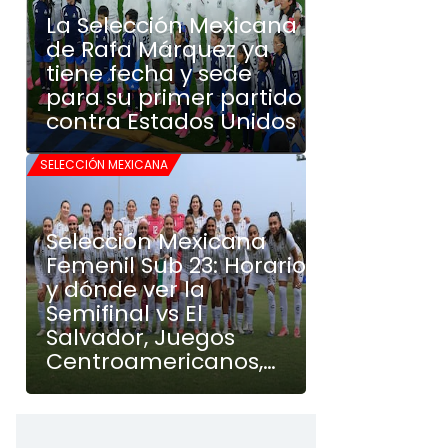
La Selección Mexicana
de Rafa Márquez ya
tiene fecha y sede
para su primer partido
contra Estados Unidos
SELECCIÓN MEXICANA
Selección Mexicana
Femenil Sub 23: Horario
y dónde ver la
Semifinal vs El
Salvador, Juegos
Centroamericanos,
HOY