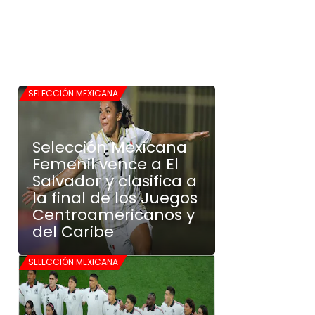
SELECCIÓN MEXICANA
Selección Mexicana
Femenil vence a El
Salvador y clasifica a
la final de los Juegos
Centroamericanos y
del Caribe
SELECCIÓN MEXICANA