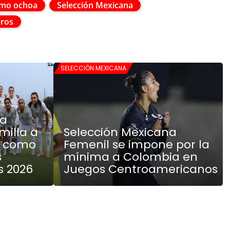
rmo ochoa
Selección Mexicana
eros
SELECCIÓN MEXICANA
na
milla a
Selección Mexicana
a como
Femenil se impone por la
s
mínima a Colombia en
 2026
Juegos Centroamericanos