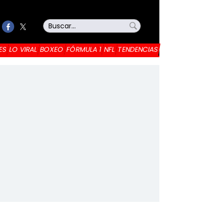
ES
LO VIRAL
BOXEO
FÓRMULA 1
NFL
TENDENCIAS