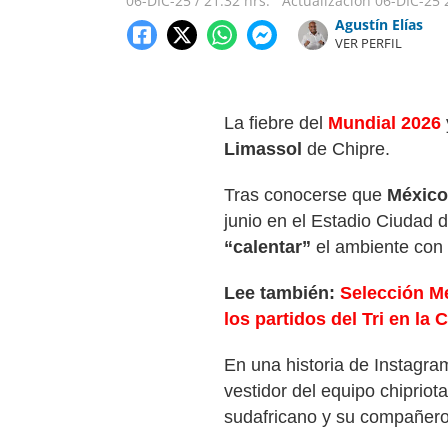
06-DIC-25
/
21:32 hrs.
Actualización
06-DIC-25
Agustín Elías
VER PERFIL
La fiebre del
Mundial 2026
Limassol
de Chipre.
Tras conocerse que
México
junio en el Estadio Ciudad 
“calentar”
el ambiente con 
Lee también:
Selección Me
los partidos del Tri en la
En una historia de Instagra
vestidor del equipo chiprio
sudafricano y su compañero 