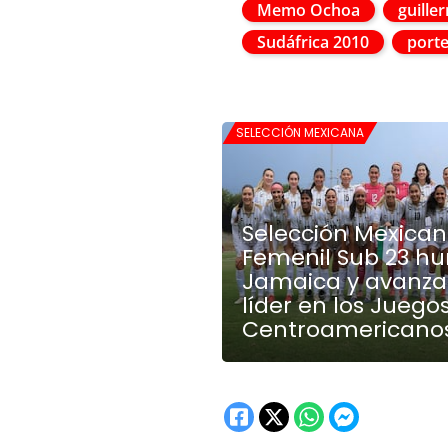
Memo Ochoa
guille
Sudáfrica 2010
port
SELECCIÓN MEXICANA
Selección Mexica
Femenil Sub 23 hu
Jamaica y avanz
líder en los Juego
Centroamericanos