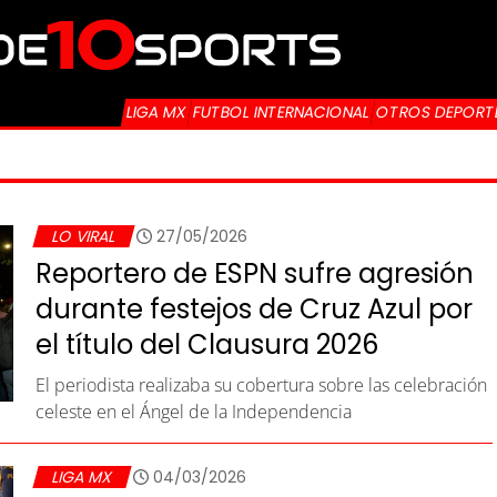
LIGA MX
FUTBOL INTERNACIONAL
OTROS DEPORT
LO VIRAL
27/05/2026
Reportero de ESPN sufre agresión
durante festejos de Cruz Azul por
el título del Clausura 2026
El periodista realizaba su cobertura sobre las celebración
celeste en el Ángel de la Independencia
LIGA MX
04/03/2026