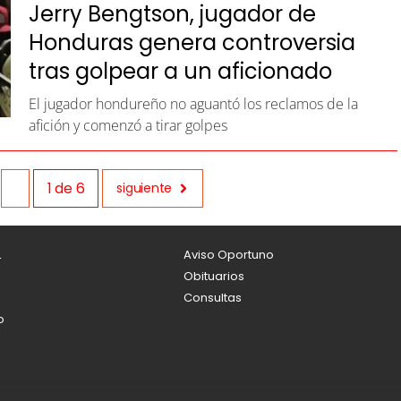
Jerry Bengtson, jugador de
Honduras genera controversia
tras golpear a un aficionado
El jugador hondureño no aguantó los reclamos de la
afición y comenzó a tirar golpes
1
de
6
siguiente
L
Aviso Oportuno
Obituarios
Consultas
o