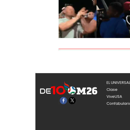
EL UNIVERSA
Clase
ViveUSA
Confabulari