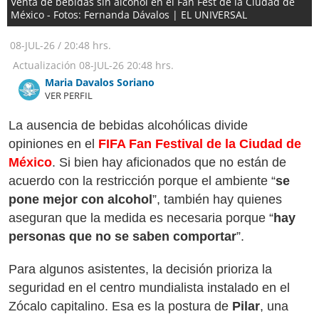
Venta de bebidas sin alcohol en el Fan Fest de la Ciudad de
México - Fotos: Fernanda Dávalos | EL UNIVERSAL
08-JUL-26
/
20:48 hrs.
Actualización
08-JUL-26
20:48 hrs.
Maria Davalos Soriano
VER PERFIL
La ausencia de bebidas alcohólicas divide
opiniones en el
FIFA Fan Festival de la Ciudad de
México
. Si bien hay aficionados que no están de
acuerdo con la restricción porque el ambiente “
se
pone mejor con alcohol
”, también hay quienes
aseguran que la medida es necesaria porque “
hay
personas que no se saben comportar
”.
Para algunos asistentes, la decisión prioriza la
seguridad en el centro mundialista instalado en el
Zócalo capitalino. Esa es la postura de
Pilar
, una