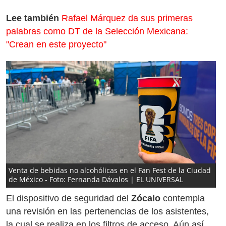
Lee también
Rafael Márquez da sus primeras
palabras como DT de la Selección Mexicana:
"Crean en este proyecto"
Venta de bebidas no alcohólicas en el Fan Fest de la Ciudad
de México - Foto: Fernanda Dávalos | EL UNIVERSAL
El dispositivo de seguridad del
Zócalo
contempla
una revisión en las pertenencias de los asistentes,
la cual se realiza en los filtros de acceso. Aún así,