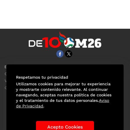
EL UNIVERSAL
Aviso Oportuno
Clase
Obituarios
Respetamos tu privacidad
ViveUSA
Consultas
Utilizamos cookies para mejorar tu experiencia
Confabulario
y mostrarte contenido relevante. Al continuar
navegando, aceptas nuestra política de cookies
y el tratamiento de tus datos personales.
Aviso
de Privacidad
.
Selección Mexicana
Actualidad Mundialista
Historia de los Mundiales
Lo viral
Anécdotas Mundialistas
Acepto Cookies