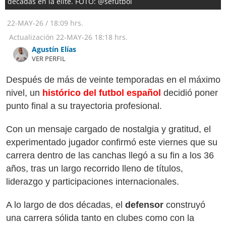
décadas en la élite. FOTO: @sefutbol
22-MAY-26
/
18:09 hrs.
Actualización
22-MAY-26
18:18 hrs.
Agustín Elías
VER PERFIL
Después de más de veinte temporadas en el máximo
nivel, un
histórico del futbol español
decidió poner
punto final a su trayectoria profesional.
Con un mensaje cargado de nostalgia y gratitud, el
experimentado jugador confirmó este viernes que su
carrera dentro de las canchas llegó a su fin a los 36
años, tras un largo recorrido lleno de títulos,
liderazgo y participaciones internacionales.
A lo largo de dos décadas, el
defensor
construyó
una carrera sólida tanto en clubes como con la