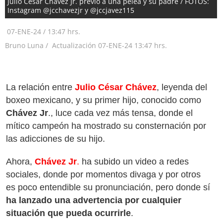
Julio César Chávez Jr. previo a una pelea y su padre / FOTOS:
Instagram @jcchavezjr y @jccjavez115
07-ENE-24
/
13:47 hrs.
Bruno Luna /
Actualización
07-ENE-24
13:47 hrs.
La relación entre
Julio César Chávez
, leyenda del
boxeo mexicano, y su primer hijo, conocido como
Chávez Jr
., luce cada vez más tensa, donde el
mítico campeón ha mostrado su consternación por
las adicciones de su hijo.
Ahora,
Chávez Jr
.
ha subido un video a redes
sociales, donde por momentos divaga y por otros
es poco entendible su pronunciación, pero donde sí
ha lanzado una advertencia por cualquier
situación que pueda ocurrirle
.