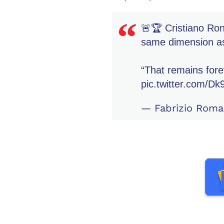
🚨🏆 Cristiano Ron
same dimension as
“That remains fore
pic.twitter.com/D
— Fabrizio Rom