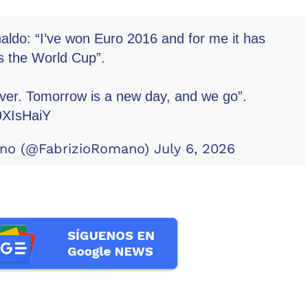
aldo: “I’ve won Euro 2016 and for me it has
 the World Cup”.
ver. Tomorrow is a new day, and we go”.
k9XIsHaiY
ano (@FabrizioRomano)
July 6, 2026