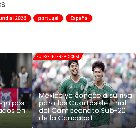
OS
ndial 2026
portugal
España
FUTBOL INTERNACIONAL
México ya conoce a su rival
 equipos
para los Cuartos de Final
ados en
del Campeonato Sub-20
de la Concacaf