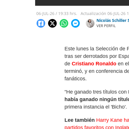
06-JUL-26
/
19:33 hrs.
Actualización
06-JUL-26
1
Nicolás Schiller 
VER PERFIL
Este lunes la Selección de 
tras ser derrotados por Esp
de
Cristiano Ronaldo
en el
terminó, y en conferencia d
fanáticos.
"He ganado tres títulos con
había ganado ningún títul
primera instancia el 'Bicho'.
Lee también
Harry Kane ha
partidos favoritos con Inglat