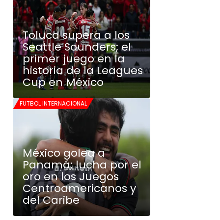
Toluca supera a los
Seattle Sounders; el
primer juego en la
historia de la Leagues
Cup en México
FUTBOL INTERNACIONAL
México golea a
Panamá; lucha por el
oro en los Juegos
Centroamericanos y
del Caribe