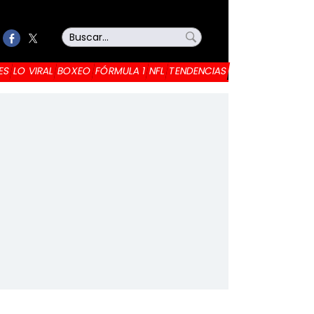
ES
LO VIRAL
BOXEO
FÓRMULA 1
NFL
TENDENCIAS