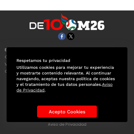
EL UNIVERSAL
Aviso Oportuno
Clase
Obituarios
Respetamos tu privacidad
ViveUSA
Consultas
Utilizamos cookies para mejorar tu experiencia
Confabulario
y mostrarte contenido relevante. Al continuar
navegando, aceptas nuestra política de cookies
y el tratamiento de tus datos personales.
Aviso
de Privacidad
.
Selección Mexicana
Actualidad Mundialista
Historia de los Mundiales
Lo viral
Anécdotas Mundialistas
Acepto Cookies
Las Sedes
Las Figuras
Tendencias
Directorio
Consultas
Aviso de Privacidad