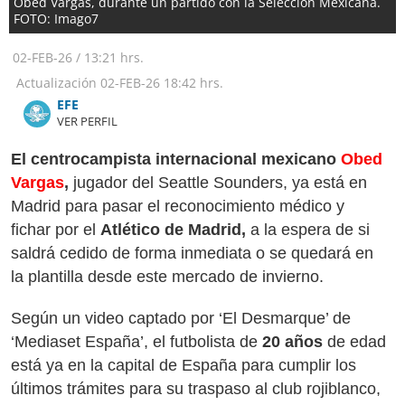
Obed Vargas, durante un partido con la Selección Mexicana.
FOTO: Imago7
02-FEB-26
/
13:21 hrs.
Actualización
02-FEB-26
18:42 hrs.
​​​​​​​EFE
VER PERFIL
El centrocampista internacional mexicano
Obed
Vargas
,
jugador del Seattle Sounders, ya está en
Madrid para pasar el reconocimiento médico y
fichar por el
Atlético de Madrid,
a la espera de si
saldrá cedido de forma inmediata o se quedará en
la plantilla desde este mercado de invierno.
Según un video captado por ‘El Desmarque’ de
‘Mediaset España’, el futbolista de
20 años
de edad
está ya en la capital de España para cumplir los
últimos trámites para su traspaso al club rojiblanco,