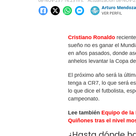
08-NOV-25
/
14:23 hrs.
Actualización
08-NOV-2
Arturo Mendoza
VER PERFIL
Cristiano Ronaldo
reciente
sueño no es ganar el Mundi
en años pasados, donde as
anhelos levantar la Copa d
El próximo año será la últi
tenga a CR7, lo que será es
lo que dice el futbolista, es
campeonato.
Lee también
Equipo de la
Quiñones tras el nivel mo
¿Hasta dónde ha