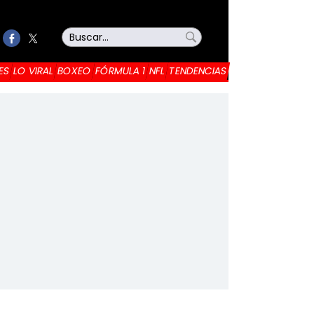
ES
LO VIRAL
BOXEO
FÓRMULA 1
NFL
TENDENCIAS