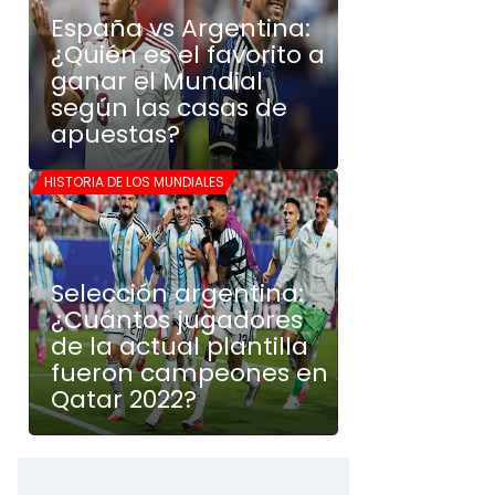
España vs Argentina:
¿Quién es el favorito a
ganar el Mundial
según las casas de
apuestas?
HISTORIA DE LOS MUNDIALES
Selección argentina:
¿Cuántos jugadores
de la actual plantilla
fueron campeones en
Qatar 2022?