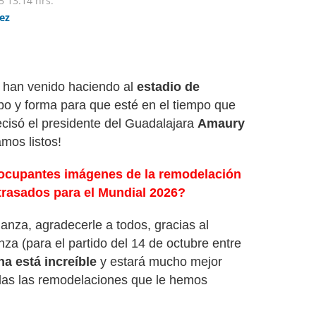
5
13:14 hrs.
ez
 han venido haciendo al
estadio de
po y forma para que esté en el tiempo que
recisó el presidente del Guadalajara
Amaury
amos listos!
reocupantes imágenes de la remodelación
trasados para el Mundial 2026?
anza, agradecerle a todos, gracias al
anza (para el partido del 14 de octubre entre
ha está increíble
y estará mucho mejor
odas las remodelaciones que le hemos