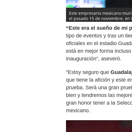
Este empresario mexicano murió
el pasado 15 de noviembre, en 
Amaury la vicepresidencia de Gr
“Este era el sueño de mi 
Universal)
tipo de eventos y tras un ti
oficiales en el estadio Gua
está en mejor forma incluso
inauguración", aseveró.
"Estoy seguro que
Guadalaj
que tiene la afición y este 
prueba. Será una gran prueb
bien y tendremos las mejore
gran honor tener a la Selec
mexicano.