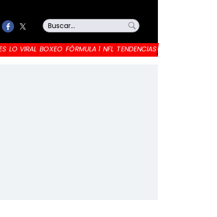
ES
LO VIRAL
BOXEO
FÓRMULA 1
NFL
TENDENCIAS