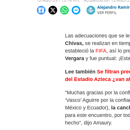
12-AGO-25
/
13:14 hrs.
Actualización
12-AGO-2
Alejandro Ramír
VER PERFIL
Las adecuaciones que se le
Chivas,
se realizan en tiem
estableció la
FIFA
, así lo p
Vergara
y fue puntual: ¡Est
Lee también
Se filtran p
del Estadio Azteca ¿van a
“Muchas gracias por la confi
‘Vasco’ Aguirre por la confi
México y Ecuador),
la canc
para este encuentro, por t
hecho”, dijo Amaury.