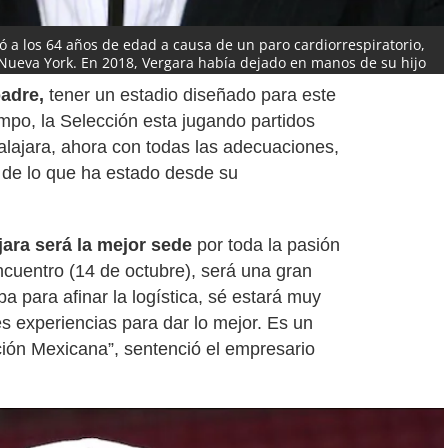
 a los 64 años de edad a causa de un paro cardiorrespiratorio,
Nueva York. En 2018, Vergara había dejado en manos de su hijo
upo Omnilife Chivas, debido a problemas de salud. (Foto: El
padre,
tener un estadio diseñado para este
empo, la Selección esta jugando partidos
dalajara, ahora con todas las adecuaciones,
 de lo que ha estado desde su
ara será la mejor sede
por toda la pasión
encuentro (14 de octubre), será una gran
a para afinar la logística, sé estará muy
s experiencias para dar lo mejor. Es un
ción Mexicana”, sentenció el empresario