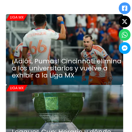
LIGA MX
¡Adiós, Pumas! Cincinnati elimina
a los universitarios y vuelve a
exhibir a la Liga MX
LIGA MX
Leagues Cup: Horario y dónde