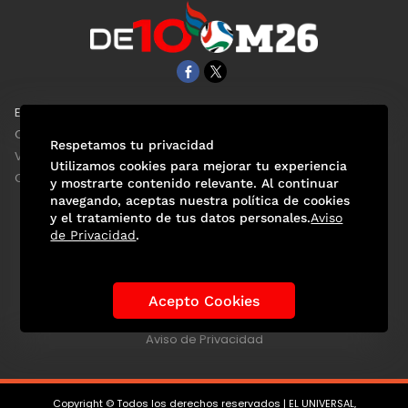
EL UNIVERSAL
Aviso Oportuno
Clase
Obituarios
Respetamos tu privacidad
ViveUSA
Consultas
Utilizamos cookies para mejorar tu experiencia
Confabulario
y mostrarte contenido relevante. Al continuar
navegando, aceptas nuestra política de cookies
y el tratamiento de tus datos personales.
Aviso
de Privacidad
.
Selección Mexicana
Actualidad Mundialista
Historia de los Mundiales
Lo viral
Anécdotas Mundialistas
Acepto Cookies
Las Sedes
Las Figuras
Tendencias
Directorio
Consultas
Aviso de Privacidad
Copyright © Todos los derechos reservados | EL UNIVERSAL,