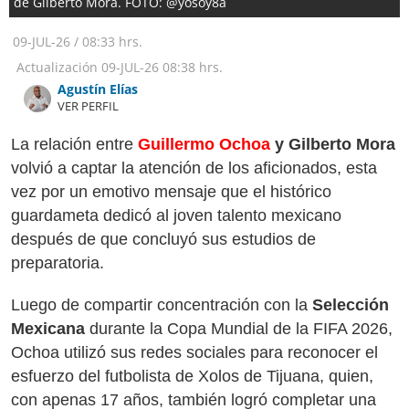
de Gilberto Mora. FOTO: @yosoy8a
09-JUL-26
/
08:33 hrs.
Actualización
09-JUL-26
08:38 hrs.
Agustín Elías
VER PERFIL
La relación entre
Guillermo Ochoa
y Gilberto Mora
volvió a captar la atención de los aficionados, esta
vez por un emotivo mensaje que el histórico
guardameta dedicó al joven talento mexicano
después de que concluyó sus estudios de
preparatoria.
Luego de compartir concentración con la
Selección
Mexicana
durante la Copa Mundial de la FIFA 2026,
Ochoa utilizó sus redes sociales para reconocer el
esfuerzo del futbolista de Xolos de Tijuana, quien,
con apenas 17 años, también logró completar una