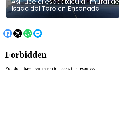
Así luce el espectacular mural de
Isaac del Toro en Ensenada