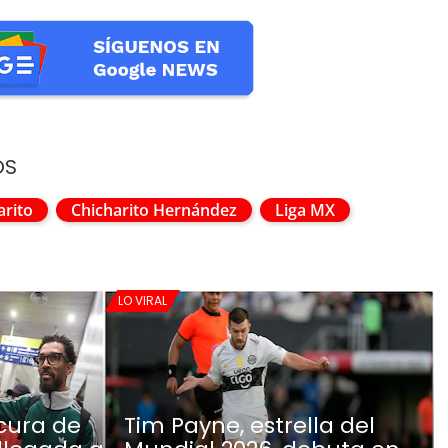
OS
arito
Chicharito Hernández
Liga MX
LO VIRAL
cura de
Tim Payne, estrella del