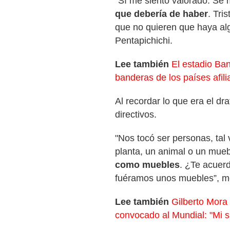
"Sí me siento valorado. Se
que debería de haber
. Tri
que no quieren que haya alg
Pentapichichi.
Lee también
El estadio Ban
banderas de los países afil
Al recordar lo que era el dra
directivos.
"Nos tocó ser personas, tal
planta, un animal o un mue
como muebles
. ¿Te acuer
fuéramos unos muebles”, m
Lee también
Gilberto Mora
convocado al Mundial: "Mi s