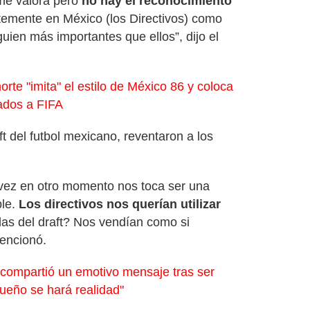
 me valora pero
no hay el reconocimiento
stemente en México (los Directivos) como
uien más importantes que ellos”, dijo el
orte "imita" el estilo de México 86 y coloca
iados a FIFA
ft del futbol mexicano, reventaron a los
 vez en otro momento nos toca ser una
ble.
Los directivos nos querían utilizar
das del draft? Nos vendían como si
encionó.
 compartió un emotivo mensaje tras ser
ueño se hará realidad"