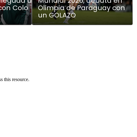
 llegada a
Mundial 2026, debuta en
 con Colo
Olimpia de Paraguay con
un GOLAZO