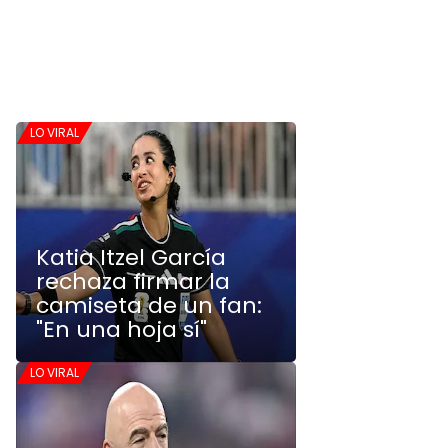
LO VIRAL
Katia Itzel García
rechaza firmar la
camiseta de un fan:
"En una hoja sí"
LO VIRAL