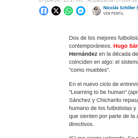
01-JUN-26
/
22:31 hrs.
Actualización
01-JUN-26
Nicolás Schiller 
VER PERFIL
Dos de los mejores futbolist
contemporáneos.
Hugo Sá
Hernández
en la década de
coinciden en algo: el sistem
"como muebles".
En el nuevo ciclo de entrev
"Learning to be human" (ap
Sánchez y Chicharito repasa
humano de los futbolistas y 
que sienten por parte de la
directivos.