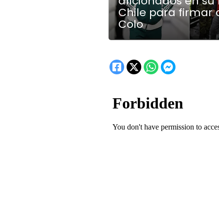
aficionados en su
Chile para firmar
Colo