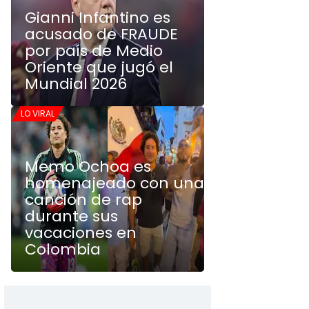
Gianni Infantino es
acusado de FRAUDE
por país de Medio
Oriente que jugó el
Mundial 2026
LO VIRAL
Memo Ochoa es
homenajeado con una
canción de rap
durante sus
vacaciones en
Colombia