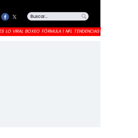
ES
LO VIRAL
BOXEO
FÓRMULA 1
NFL
TENDENCIAS