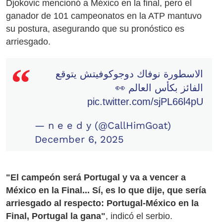
Djokovic mencionó a México en la final, pero el
ganador de 101 campeonatos en la ATP mantuvo
su postura, asegurando que su pronóstico es
arriesgado.
الاسطورة نوفاك دوجوكوفيتش يتوقع
الفائز بكأس العالم 👀
pic.twitter.com/sjPL66l4pU
— n e e d y (@CallHimGoat)
December 6, 2025
"El campeón será Portugal y va a vencer a
México en la Final... Sí, es lo que dije, que sería
arriesgado al respecto: Portugal-México en la
Final, Portugal la gana"
, indicó el serbio.