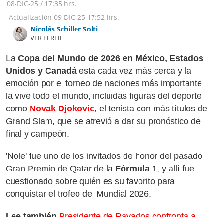
08-DIC-25
/
17:35 hrs.
Actualización
09-DIC-25
17:52 hrs.
Nicolás Schiller Solti
VER PERFIL
La
Copa del Mundo de 2026 en México, Estados
Unidos y Canadá
está cada vez más cerca y la
emoción por el torneo de naciones más importante
la vive todo el mundo, incluidas figuras del deporte
como
Novak Djokovic
, el tenista con más títulos de
Grand Slam, que se atrevió a dar su pronóstico de
final y campeón.
'Nole' fue uno de los invitados de honor del pasado
Gran Premio de Qatar de la
Fórmula 1
, y allí fue
cuestionado sobre quién es su favorito para
conquistar el trofeo del Mundial 2026.
Lee también
Presidente de Rayados confronta a