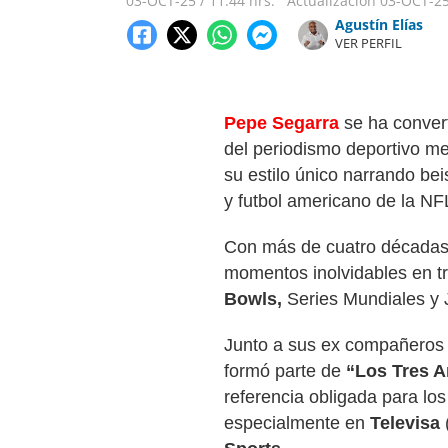
03-OCT-25
/
11:44 hrs.
Actualización
03-OCT-2
Agustín Elías
VER PERFIL
Pepe Segarra
se ha conver
del periodismo deportivo m
su estilo único narrando be
y futbol americano de la NF
Con más de cuatro décadas
momentos inolvidables en 
Bowls,
Series Mundiales y 
Junto a sus ex compañero
formó parte de
“Los Tres 
referencia obligada para los
especialmente en
Televisa