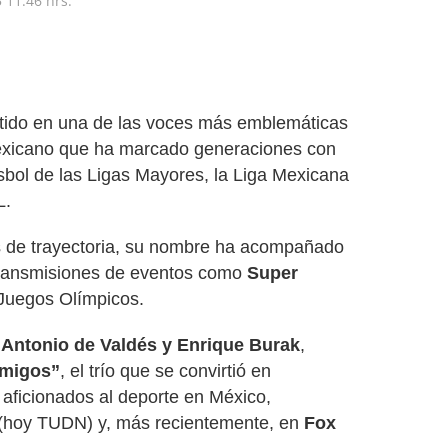
5
11:46 hrs.
tido en una de las voces más emblemáticas
exicano que ha marcado generaciones con
isbol de las Ligas Mayores, la Liga Mexicana
L.
 de trayectoria, su nombre ha acompañado
transmisiones de eventos como
Super
Juegos Olímpicos.
s
Antonio de Valdés y Enrique Burak
,
Amigos”
, el trío que se convirtió en
 aficionados al deporte en México,
(hoy TUDN) y, más recientemente, en
Fox