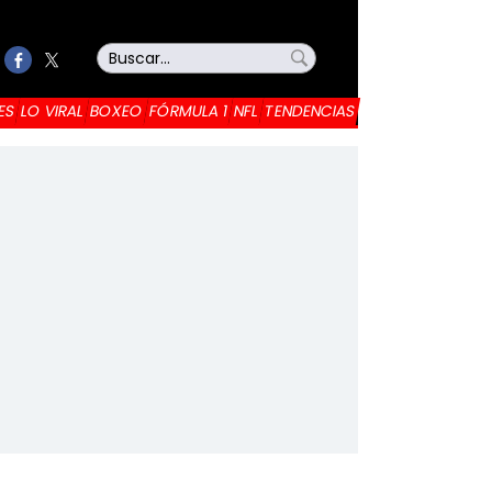
ES
LO VIRAL
BOXEO
FÓRMULA 1
NFL
TENDENCIAS