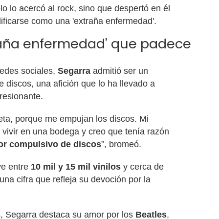
lo lo acercó al rock, sino que despertó en él
ificarse como una 'extraña enfermedad'.
traña enfermedad' que padece
redes sociales,
Segarra
admitió ser un
 discos, una afición que lo ha llevado a
resionante.
ueta, porque me empujan los discos. Mi
vivir en una bodega y creo que tenía razón
or compulsivo de discos
”, bromeó.
ye entre
10 mil y 15 mil vinilos
y cerca de
 una cifra que refleja su devoción por la
s, Segarra destaca su amor por los
Beatles
,