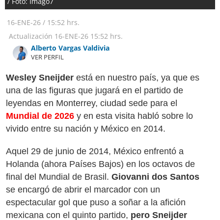
/ Foto: Imago7
16-ENE-26
/
15:52 hrs.
Actualización
16-ENE-26
15:52 hrs.
Alberto Vargas Valdivia
VER PERFIL
Wesley Sneijder
está en nuestro país, ya que es
una de las figuras que jugará en el partido de
leyendas en Monterrey, ciudad sede para el
Mundial de 2026
y en esta visita habló sobre lo
vivido entre su nación y México en 2014.
Aquel 29 de junio de 2014, México enfrentó a
Holanda (ahora Países Bajos) en los octavos de
final del Mundial de Brasil.
Giovanni dos Santos
se encargó de abrir el marcador con un
espectacular gol que puso a soñar a la afición
mexicana con el quinto partido,
pero Sneijder