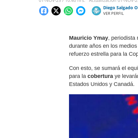
01-NOV-25
/
10:40 hrs.
Actualización
01-NOV-2
Diego Salgado O
VER PERFIL
Mauricio Ymay
, periodista
durante años en los medio
refuerzo estrella para la C
Con esto, se sumará el equi
para la
cobertura
ye levarán
Estados Unidos y Canadá.