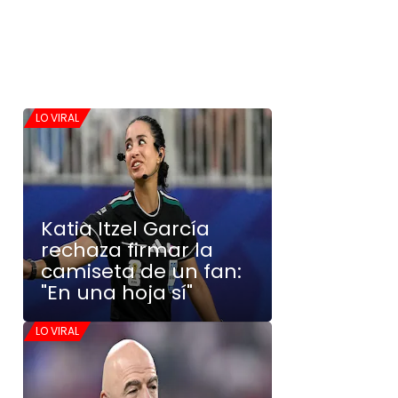
LO VIRAL
Katia Itzel García
rechaza firmar la
camiseta de un fan:
"En una hoja sí"
LO VIRAL