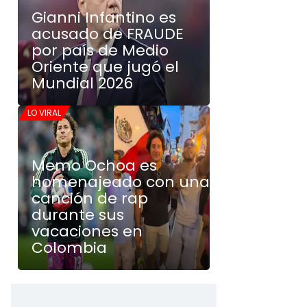
Gianni Infantino es
acusado de FRAUDE
por país de Medio
Oriente que jugó el
Mundial 2026
LO VIRAL
Memo Ochoa es
homenajeado con una
canción de rap
durante sus
vacaciones en
Colombia