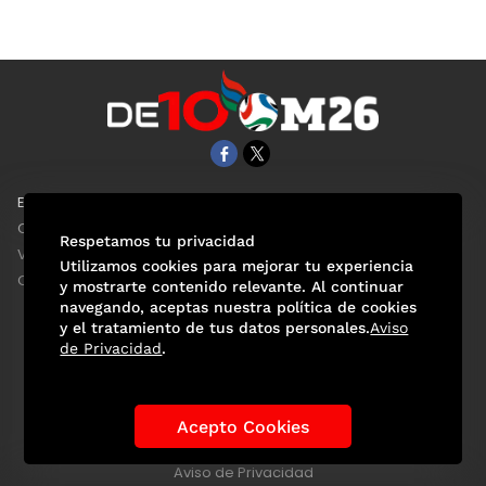
EL UNIVERSAL
Aviso Oportuno
Clase
Obituarios
Respetamos tu privacidad
ViveUSA
Consultas
Utilizamos cookies para mejorar tu experiencia
Confabulario
y mostrarte contenido relevante. Al continuar
navegando, aceptas nuestra política de cookies
y el tratamiento de tus datos personales.
Aviso
de Privacidad
.
Selección Mexicana
Actualidad Mundialista
Historia de los Mundiales
Lo viral
Anécdotas Mundialistas
Acepto Cookies
Las Sedes
Las Figuras
Tendencias
Directorio
Consultas
Aviso de Privacidad