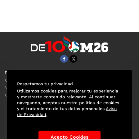
EL UNIVERSAL
Aviso Oportuno
Clase
Obituarios
Respetamos tu privacidad
ViveUSA
Consultas
Utilizamos cookies para mejorar tu experiencia
Confabulario
y mostrarte contenido relevante. Al continuar
navegando, aceptas nuestra política de cookies
y el tratamiento de tus datos personales.
Aviso
de Privacidad
.
Selección Mexicana
Actualidad Mundialista
Historia de los Mundiales
Lo viral
Anécdotas Mundialistas
Acepto Cookies