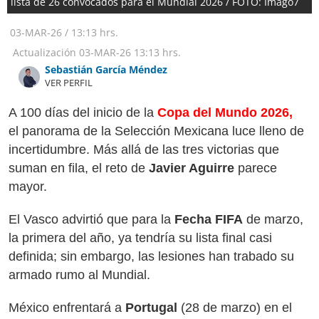
lista de 26 convocados para el Mundial 2026 / FOTO: Imago7
03-MAR-26
/
13:13 hrs.
Actualización
03-MAR-26
13:13 hrs.
Sebastián García Méndez
VER PERFIL
A 100 días del inicio de la
Copa del Mundo 2026,
el panorama de la Selección Mexicana luce lleno de
incertidumbre. Más allá de las tres victorias que
suman en fila, el reto de
Javier Aguirre
parece
mayor.
El Vasco advirtió que para la
Fecha FIFA
de marzo,
la primera del año, ya tendría su lista final casi
definida; sin embargo, las lesiones han trabado su
armado rumo al Mundial.
México enfrentará a
Portugal
(28 de marzo) en el