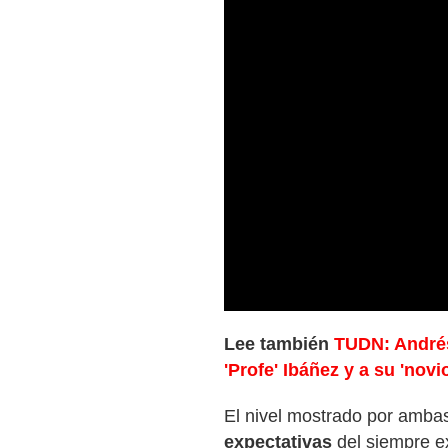
Lee también
TUDN: Andrés
'Profe' Ibáñez y a su 'novi
El nivel mostrado por ambas
expectativas
del siempre e