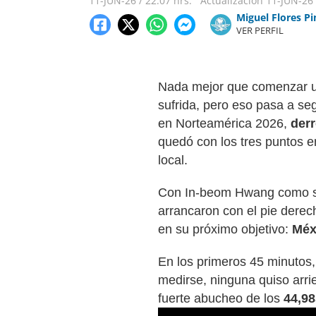
11-JUN-26
/
22:07 hrs.
Actualización
11-JUN-26
Miguel Flores P
VER PERFIL
Nada mejor que comenzar u
sufrida, pero eso pasa a s
en Norteamérica 2026,
derr
quedó con los tres puntos e
local.
Con In-beom Hwang como su 
arrancaron con el pie derech
en su próximo objetivo:
Méx
En los primeros 45 minutos,
medirse, ninguna quiso arri
fuerte abucheo de los
44,98