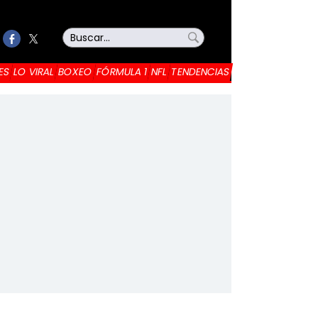
ES
LO VIRAL
BOXEO
FÓRMULA 1
NFL
TENDENCIAS