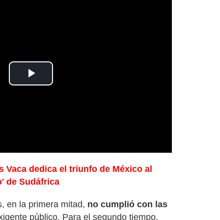
Play
Video
 Vaca dedica el triunfo de México al
o' de Sudáfrica
, en la primera mitad,
no cumplió con las
xigente público. Para el segundo tiempo,