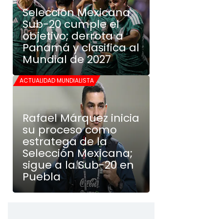
Selección Mexicana
Sub-20 cumple el
objetivo; derrota a
Panamá y clasifica al
Mundial de 2027
ACTUALIDAD MUNDIALISTA
Rafael Márquez inicia
su proceso como
estratega de la
Selección Mexicana;
sigue a la Sub-20 en
Puebla