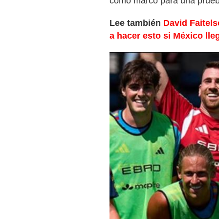
como marco para una prueba
Lee también
David Faitel
a hacer esto si México lleg