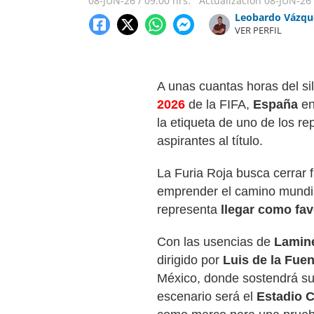
08-JUN-26
/
09:00 hrs.
Actualización
08-JUN-26
Leobardo Vázqu
VER PERFIL
A unas cuantas horas del sil
2026
de la FIFA,
España
en
la etiqueta de uno de los re
aspirantes al título.
La Furia Roja busca cerrar fi
emprender el camino mundial
representa
llegar como fav
Con las usencias de
Lamine
dirigido por
Luis de la Fuen
México, donde sostendrá su
escenario será el
Estadio 