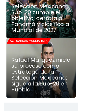
Selección Mexicana
Sub-20 cumple el
objetivo; derrota a
Panamá y clasifica al
Mundial de 2027
ACTUALIDAD MUNDIALISTA
Rafael Márquez inicia
su proceso como
estratega de la
Selección Mexicana;
sigue a la Sub-20 en
Puebla