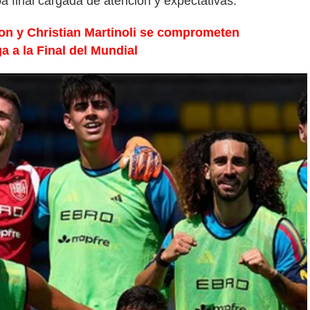
 final cargada de atención y expectativas.
son y Christian Martinoli se comprometen
a a la Final del Mundial