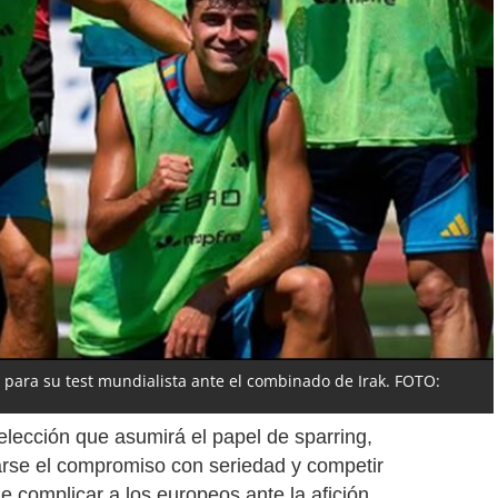
a para su test mundialista ante el combinado de Irak. FOTO:
selección que asumirá el papel de sparring,
rse el compromiso con seriedad y competir
de complicar a los europeos ante la afición