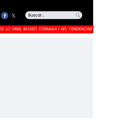
ES
LO VIRAL
BOXEO
FÓRMULA 1
NFL
TENDENCIAS