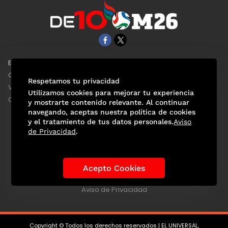
EL UNIVERSAL
Aviso Oportuno
Clase
Obituarios
Respetamos tu privacidad
ViveUSA
Consultas
Utilizamos cookies para mejorar tu experiencia
Confabulario
y mostrarte contenido relevante. Al continuar
navegando, aceptas nuestra política de cookies
y el tratamiento de tus datos personales.
Aviso
de Privacidad
.
Selección Mexicana
Actualidad Mundialista
Historia de los Mundiales
Lo viral
Anécdotas Mundialistas
Acepto Cookies
Las Sedes
Las Figuras
Tendencias
Directorio
Consultas
Aviso de Privacidad
Copyright © Todos los derechos reservados | EL UNIVERSAL,