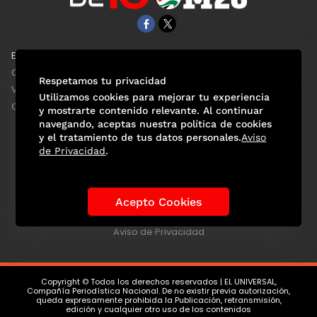
EL UNIVERSAL
Aviso Oportuno
Clase
Obituarios
Respetamos tu privacidad
ViveUSA
Consultas
Utilizamos cookies para mejorar tu experiencia
Confabulario
y mostrarte contenido relevante. Al continuar
navegando, aceptas nuestra política de cookies
y el tratamiento de tus datos personales.
Aviso
de Privacidad
.
Selección Mexicana
Actualidad Mundialista
Historia de los Mundiales
Lo viral
Anécdotas Mundialistas
Acepto Cookies
Las Sedes
Las Figuras
Tendencias
Directorio
Consultas
Aviso de Privacidad
Copyright © Todos los derechos reservados | EL UNIVERSAL,
Compañía Periodística Nacional. De no existir previa autorización,
queda expresamente prohibida la Publicación, retransmisión,
edición y cualquier otro uso de los contenidos