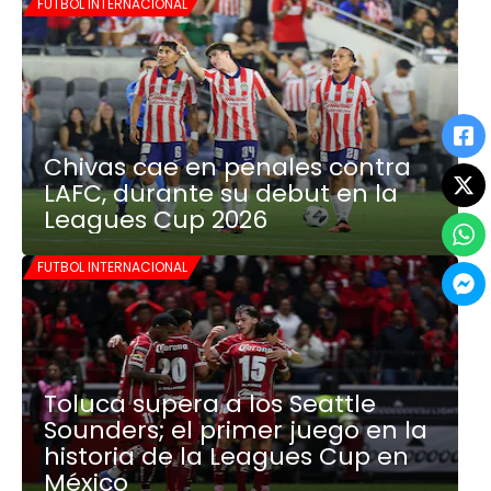
FUTBOL INTERNACIONAL
Chivas cae en penales contra
LAFC, durante su debut en la
Leagues Cup 2026
FUTBOL INTERNACIONAL
Toluca supera a los Seattle
Sounders; el primer juego en la
historia de la Leagues Cup en
México