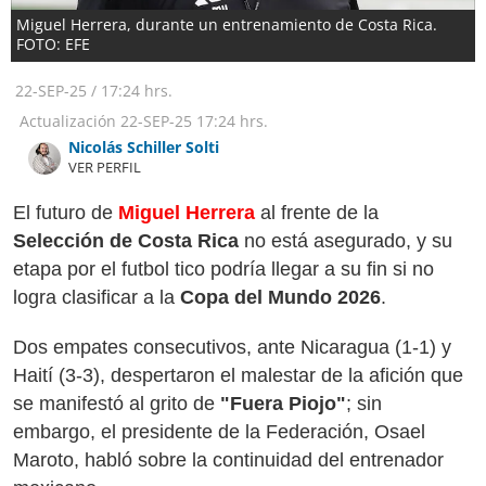
Miguel Herrera, durante un entrenamiento de Costa Rica.
FOTO: EFE
22-SEP-25
/
17:24 hrs.
Actualización
22-SEP-25
17:24 hrs.
Nicolás Schiller Solti
VER PERFIL
El futuro de
Miguel Herrera
al frente de la
Selección de Costa Rica
no está asegurado, y su
etapa por el futbol tico podría llegar a su fin si no
logra clasificar a la
Copa del Mundo 2026
.
Dos empates consecutivos, ante Nicaragua (1-1) y
Haití (3-3), despertaron el malestar de la afición que
se manifestó al grito de
"Fuera Piojo"
; sin
embargo, el presidente de la Federación, Osael
Maroto, habló sobre la continuidad del entrenador