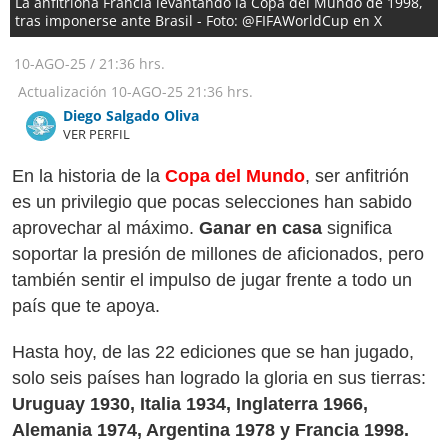
La anfitriona Francia levantando la Copa del Mundo de 1998,
tras imponerse ante Brasil - Foto: @FIFAWorldCup en X
10-AGO-25
/
21:36 hrs.
Actualización
10-AGO-25
21:36 hrs.
Diego Salgado Oliva
VER PERFIL
En la historia de la
Copa del Mundo
, ser anfitrión
es un privilegio que pocas selecciones han sabido
aprovechar al máximo.
Ganar en casa
significa
soportar la presión de millones de aficionados, pero
también sentir el impulso de jugar frente a todo un
país que te apoya.
Hasta hoy, de las 22 ediciones que se han jugado,
solo seis países han logrado la gloria en sus tierras:
Uruguay 1930, Italia 1934, Inglaterra 1966,
Alemania 1974, Argentina 1978 y Francia 1998.