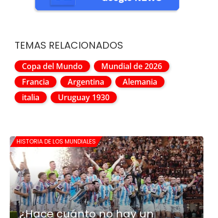
TEMAS RELACIONADOS
Copa del Mundo
Mundial de 2026
Francia
Argentina
Alemania
italia
Uruguay 1930
HISTORIA DE LOS MUNDIALES
¿Hace cuánto no hay un