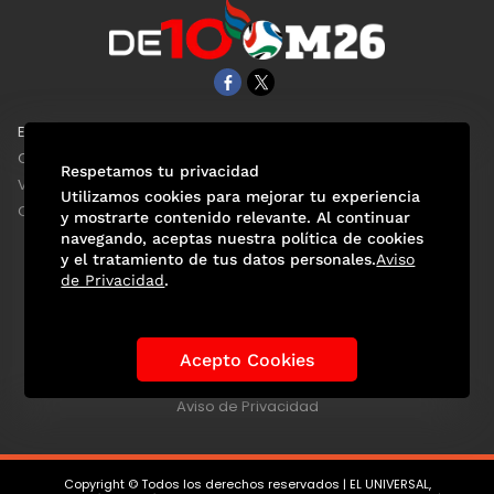
EL UNIVERSAL
Aviso Oportuno
Clase
Obituarios
Respetamos tu privacidad
ViveUSA
Consultas
Utilizamos cookies para mejorar tu experiencia
Confabulario
y mostrarte contenido relevante. Al continuar
navegando, aceptas nuestra política de cookies
y el tratamiento de tus datos personales.
Aviso
de Privacidad
.
Selección Mexicana
Actualidad Mundialista
Historia de los Mundiales
Lo viral
Anécdotas Mundialistas
Acepto Cookies
Las Sedes
Las Figuras
Tendencias
Directorio
Consultas
Aviso de Privacidad
Copyright © Todos los derechos reservados | EL UNIVERSAL,