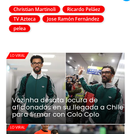
Christian Martinoli
Ricardo Peláez
TV Azteca
Jose Ramón Fernández
pelea
LO VIRAL
Vozinha desata locura de
aficionados en su llegada a Chile
para firmar con Colo Colo
LO VIRAL