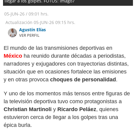
llegar a los golpes. FOTOS: Imago7
05-JUN-26
/
09:01 hrs.
Actualización
05-JUN-26
09:15 hrs.
Agustín Elías
VER PERFIL
El mundo de las transmisiones deportivas en
México
ha reunido durante décadas a periodistas,
narradores y exjugadores con trayectorias distintas,
situación que en ocasiones fortalece las emisiones
y en otras provoca
choques de personalidad
.
Y uno de los momentos más tensos entre figuras de
la televisión deportiva tuvo como protagonistas a
Christian Martinoli
y
Ricardo Peláez
, quienes
estuvieron cerca de llegar a los golpes tras una
épica burla.