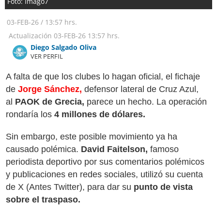
Foto: Imago7
03-FEB-26
/
13:57 hrs.
Actualización
03-FEB-26
13:57 hrs.
Diego Salgado Oliva
VER PERFIL
A falta de que los clubes lo hagan oficial, el fichaje
de
Jorge Sánchez,
defensor lateral de Cruz Azul,
al
PAOK de Grecia,
parece un hecho. La operación
rondaría los
4 millones de dólares.
Sin embargo, este posible movimiento ya ha
causado polémica.
David Faitelson,
famoso
periodista deportivo por sus comentarios polémicos
y publicaciones en redes sociales, utilizó su cuenta
de X (Antes Twitter), para dar su
punto de vista
sobre el traspaso.