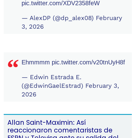
pic.twitter.com/XDV2358feW
— AlexDP (@dp_alex08)
February
3, 2026
Ehmmmm
pic.twitter.com/v20tnUyH8f
— Edwin Estrada E.
(@EdwinGaelEstrad)
February 3,
2026
Allan Saint-Maximin: Así
reaccionaron comentaristas de
ESPN y Televisa ante su salida del