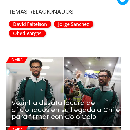
TEMAS RELACIONADOS
David Faitelson
Jorge Sánchez
Obed Vargas
LO VIRAL
Vozinha desata locura de
aficionados en su llegada a Chile
para firmar con Colo Colo
LO VIRAL