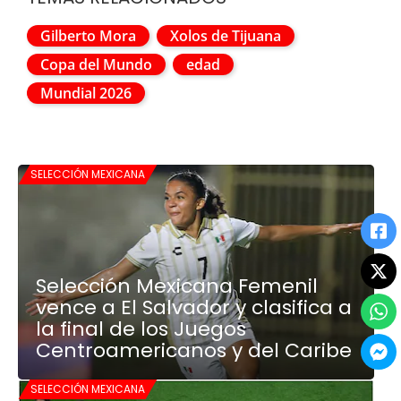
Gilberto Mora
Xolos de Tijuana
Copa del Mundo
edad
Mundial 2026
SELECCIÓN MEXICANA
Selección Mexicana Femenil
vence a El Salvador y clasifica a
la final de los Juegos
Centroamericanos y del Caribe
SELECCIÓN MEXICANA