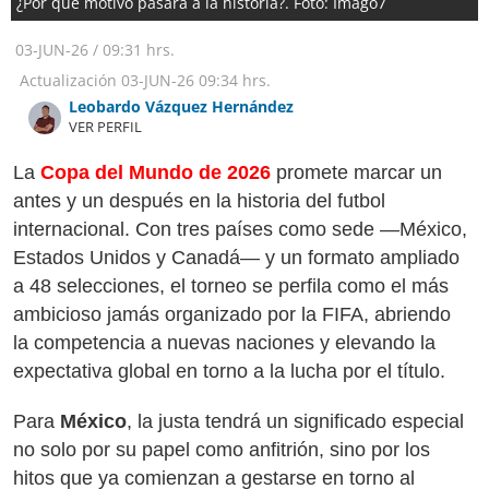
¿Por qué motivo pasará a la historia?. Foto: Imago7
03-JUN-26
/
09:31 hrs.
Actualización
03-JUN-26
09:34 hrs.
Leobardo Vázquez Hernández
VER PERFIL
La
Copa del Mundo de 2026
promete marcar un
antes y un después en la historia del futbol
internacional. Con tres países como sede —México,
Estados Unidos y Canadá— y un formato ampliado
a 48 selecciones, el torneo se perfila como el más
ambicioso jamás organizado por la FIFA, abriendo
la competencia a nuevas naciones y elevando la
expectativa global en torno a la lucha por el título.
Para
México
, la justa tendrá un significado especial
no solo por su papel como anfitrión, sino por los
hitos que ya comienzan a gestarse en torno al