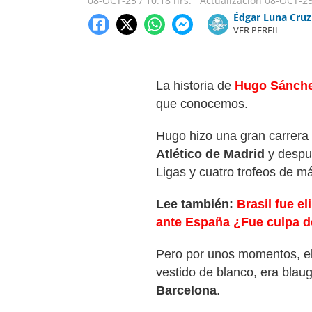
08-OCT-25
/
10:18 hrs.
Actualización
08-OCT-2
Édgar Luna Cruz
VER PERFIL
La historia de
Hugo Sánch
que conocemos.
Hugo hizo una gran carrera
Atlético de Madrid
y despu
Ligas y cuatro trofeos de m
Lee también:
Brasil fue e
ante España ¿Fue culpa de
Pero por unos momentos, el 
vestido de blanco, era blaug
Barcelona
.