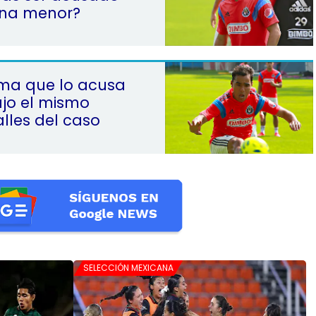
una menor?
ima que lo acusa
ajo el mismo
alles del caso
SELECCIÓN MEXICANA