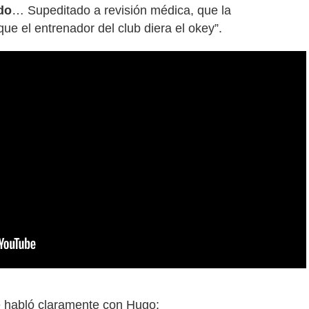
do
… Supeditado a revisión médica, que la
que el entrenador del club diera el okey”.
re habló claramente con Hugo: