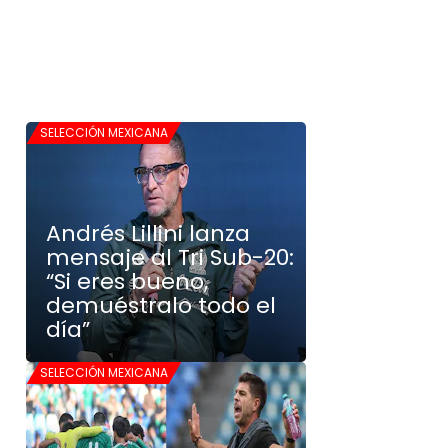
SELECCIÓN MEXICANA
Andrés Lillini lanza
mensaje al Tri Sub-20:
“Si eres bueno,
demuéstralo todo el
día”
SELECCIÓN MEXICANA