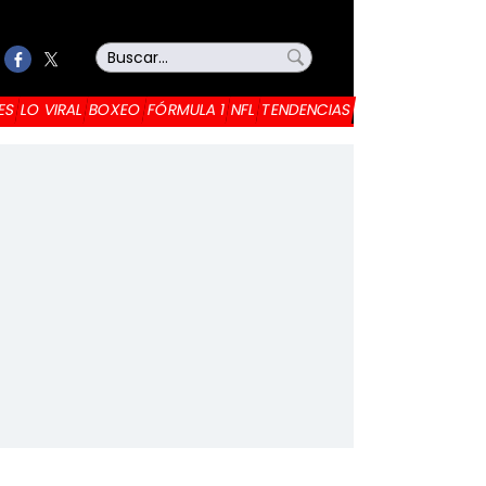
ES
LO VIRAL
BOXEO
FÓRMULA 1
NFL
TENDENCIAS