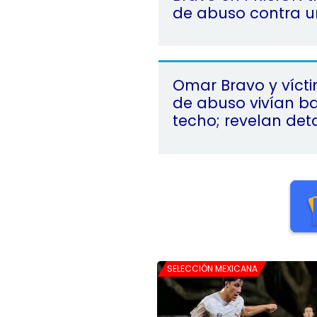
de abuso contra 
Omar Bravo y víct
de abuso vivían b
techo; revelan det
SELECCIÓN MEXICANA