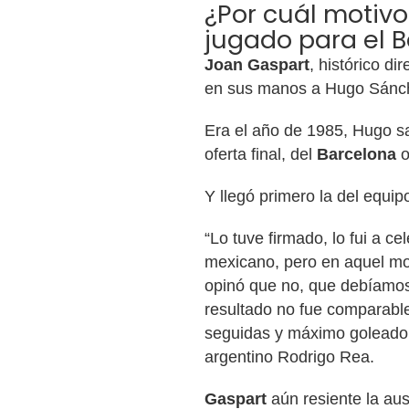
¿Por cuál motiv
jugado para el 
Joan Gaspart
, histórico d
en sus manos a Hugo Sánch
Era el año de 1985, Hugo sal
oferta final, del
Barcelona
o
Y llegó primero la del equip
“Lo tuve firmado, lo fui a ce
mexicano, pero en aquel mom
opinó que no, que debíamos
resultado no fue comparabl
seguidas y máximo goleador”
argentino Rodrigo Rea.
Gaspart
aún resiente la aus